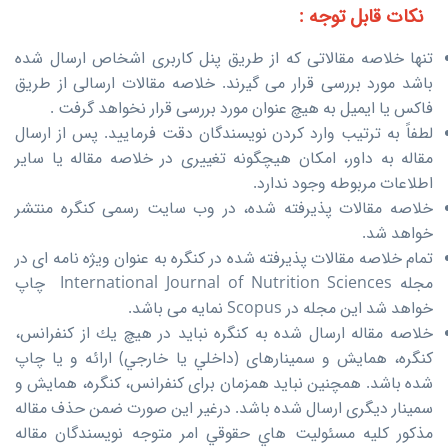
نکات قابل توجه :
تنها خلاصه مقالاتی که از طریق پنل کاربری اشخاص ارسال شده
باشد مورد بررسی قرار می گیرند. خلاصه مقالات ارسالی از طریق
فاکس یا ایمیل به هیچ عنوان مورد بررسی قرار نخواهد گرفت .
لطفاً به ترتیب وارد کردن نویسندگان دقت فرمایید. پس از ارسال
مقاله به داور، امکان هیچگونه تغییری در خلاصه مقاله یا سایر
اطلاعات مربوطه وجود ندارد.
خلاصه مقالات پذیرفته شده، در وب سایت رسمی کنگره منتشر
خواهد شد.
تمام خلاصه مقالات پذیرفته شده در کنگره به عنوان ویژه نامه ای در
مجله International Journal of Nutrition Sciences چاپ
خواهد شد این مجله در Scopus نمایه می باشد.
خلاصه مقاله ارسال شده به کنگره نباید در هيچ يك از کنفرانس،
کنگره، همایش و سمینارهای (داخلي يا خارجي) ارائه و يا چاپ
شده باشد. همچنین نباید همزمان برای کنفرانس، کنگره، همایش و
سمینار دیگری ارسال شده باشد. درغير اين صورت ضمن حذف مقاله
مذكور كليه مسئوليت هاي حقوقي امر متوجه نويسندگان مقاله