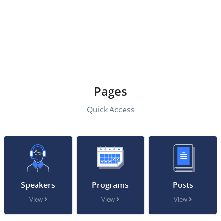
Pages
Quick Access
Speakers
Programs
Posts
View
View
View